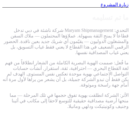
زيارة المشروع
ما تم تسليمه
التحدي: Maryam Shipmanagement شركة ناشئة في دبي تدخل
قطاعاً لا يمنح الثقة بسهولة. عملاؤها المحتملون — ملاك السفن
والمشغلون الدوليون — يقيّمون أي شريك جديد بعين ناقدة. الحضور
الرقمي الضعيف في هذا القطاع لا يعني فقط غياب التسويق، بل
يعني غياب المصداقية نفسها.
ما فُعل: صممت الهوية البصرية الكاملة من الشعار انطلاقاً من فهم
لغة القطاع البحري — احترافية، ثقة، استقرار. أنشأت حسابات
التواصل الاجتماعي بهوية موحدة تعكس نفس المستوى. الهدف لم
يكن فقط أن تبدو الشركة جميلة، بل أن يشعر من يراها لأول مرة أنه
أمام جهة راسخة وموثوقة.
الأثر: الشركة انطلقت بهوية تفوق حجمها في تلك المرحلة — مما
منحها أرضية مصداقية حقيقية للتوسع لاحقاً إلى مكاتب في أثينا
وجنيف وكونيتيكت ودلهي ومانيلا.