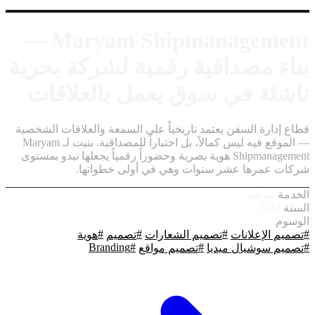
Maryam Shipmanagement —
بناء مصداقية رقمية لشركة بحرية
ناشئة في سوق يعمل بالعلاقات
قطاع إدارة السفن يعتمد تاريخياً على السمعة والعلاقات الشخصية
— الموقع فيه ليس كمالاً، بل اختباراً للمصداقية. بنيت لـ Maryam
Shipmanagement هوية بصرية وحضوراً رقمياً يجعلها تبدو بمستوى
شركات عمرها عشر سنوات وهي في أولى خطواتها.
الخدمة
مواقع
السنة
2024
الوسوم
#
#
#
#
تصميم الإعلانات
تصميم الشعارات
تصميم
هوية
Branding
#
#
#
تصميم سوشيال ميديا
تصميم مواقع