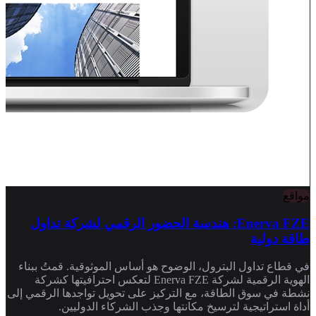
مواقع
Enerva FZE: هندسة الحضور الرقمي لشركة تداول
طاقة دولية
في قطاع تداول البترول، الوضوح هو أساس الموثوقية. قمتُ ببناء
الهوية الرقمية لشركة Enerva FZE لتعكس احترافيتها كشركة
نشطة في سوق الطاقة، مع التركيز على تحويل تواجدها الرقمي إلى
أداة استراتيجية لترسيخ مكانتها وجذب الشركاء الدوليين.