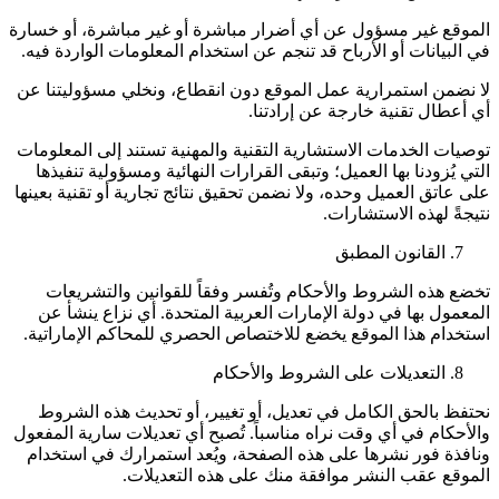
الموقع غير مسؤول عن أي أضرار مباشرة أو غير مباشرة، أو خسارة
في البيانات أو الأرباح قد تنجم عن استخدام المعلومات الواردة فيه.
لا نضمن استمرارية عمل الموقع دون انقطاع، ونخلي مسؤوليتنا عن
أي أعطال تقنية خارجة عن إرادتنا.
توصيات الخدمات الاستشارية التقنية والمهنية تستند إلى المعلومات
التي يُزودنا بها العميل؛ وتبقى القرارات النهائية ومسؤولية تنفيذها
على عاتق العميل وحده، ولا نضمن تحقيق نتائج تجارية أو تقنية بعينها
نتيجةً لهذه الاستشارات.
القانون المطبق
تخضع هذه الشروط والأحكام وتُفسر وفقاً للقوانين والتشريعات
المعمول بها في دولة الإمارات العربية المتحدة. أي نزاع ينشأ عن
استخدام هذا الموقع يخضع للاختصاص الحصري للمحاكم الإماراتية.
التعديلات على الشروط والأحكام
نحتفظ بالحق الكامل في تعديل، أو تغيير، أو تحديث هذه الشروط
والأحكام في أي وقت نراه مناسباً. تُصبح أي تعديلات سارية المفعول
ونافذة فور نشرها على هذه الصفحة، ويُعد استمرارك في استخدام
الموقع عقب النشر موافقة منك على هذه التعديلات.