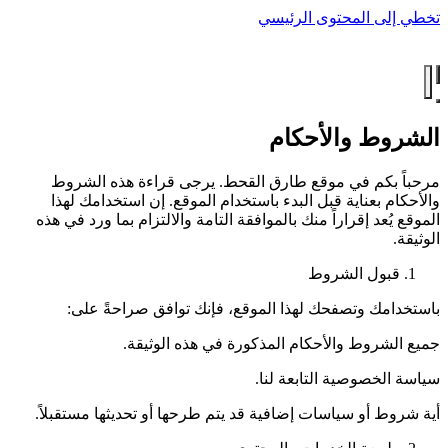
تخطي إلى المحتوى الرئيسي
طارق القحط
.
الرئيسية
الأعمال
الخدمات
المدونة
عن طارق
تواصل
مصادر مجانية
الشروط والأحكام
مرحباً بكم في موقع طارق القحط. يرجى قراءة هذه الشروط
والأحكام بعناية قبل البدء باستخدام الموقع. إن استخدامك لهذا
الموقع يُعد إقراراً منك بالموافقة التامة والالتزام بما ورد في هذه
الوثيقة.
قبول الشروط
باستخدامك وتصفحك لهذا الموقع، فإنك توافق صراحةً على:
جميع الشروط والأحكام المذكورة في هذه الوثيقة.
سياسة الخصوصية التابعة لنا.
أية شروط أو سياسات إضافية قد يتم طرحها أو تحديثها مستقبلاً.