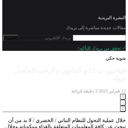
النشرة البريدية
مقالات جديدة مباشرة إلى بريدك
اشترك
✓ تحقق من بريدك للتأكيد!
شوية حكي
فيتامين ب 12 و النباتيين والرعب الحاصل
حوله
12 فبراير 2023
3 دقيقة قراءة
أ
أ
أ
خلال عملية التحول للنظام النباتي / الخضري / لا بد من أن
تبحث عن كافة المعلومات المتعلقة بالغذاء ومكوناته وخلال