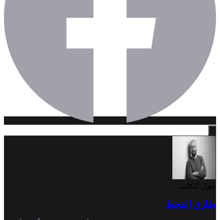
حول الكاتب
طارق القحط