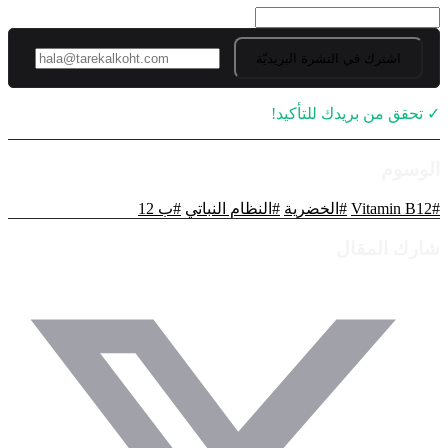
اشترك في النشرة البريديّة
✓ تحقق من بريدك للتأكيد!
الوسوم
#
#
#
Vitamin B12
#
الخضرية
النظام النباتي
ب 12
شارك المقال