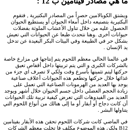
ما هي مصادر فيتامين ب 12 :
ويشتق الكوبالامين حصراً من المصادر البكتيرية , فتقوم
البكتيرية بتصنيعه داخل أمعاء الحيوان أو يستطيع الحيوان
الحصول عليه من خلال تناول الأعشاب الملوثة بفضلات
حيوانات أخرى .وهنا نتحدث طبعا عن الحيوانات التي تعيش
بشكل حر في الطبيعة وفي البيئات البكر البعيدة عن تدخل
يد الإنسان .
في عالمنا الحالي معظم اللحوم يتم إنتاجها في مزارع خاصة
بالشركات الكبرى و التي يتم تربيتها داخل أقفاص تعيق
حركتها ليتم تثمينها بأسرع وقت ولكي لا تصرف اي جزء من
غذائها خلال حركتها وتطعم هذه الحيوانات أعلاف صناعية
يوجد بها العديد من الهرمونات الصناعية التي تعمل على
زيادة الحجم العضلي داخل جسم الحيوان خلال أشهر ويوجد
العديد من الفيدوهات التي تعرض كيفية تربية تلك الحيوانات
أن كانت دجاج أو أبقار أو ما إلى هنالك من أنواع اللحوم التي
يتناولها البشر .
في الماضي كانت شركات اللحوم تحقن هذه الأبقار بفيتامين
B12 ولكن هذه الموضوع مكلف فا تخلت معظم الشركات