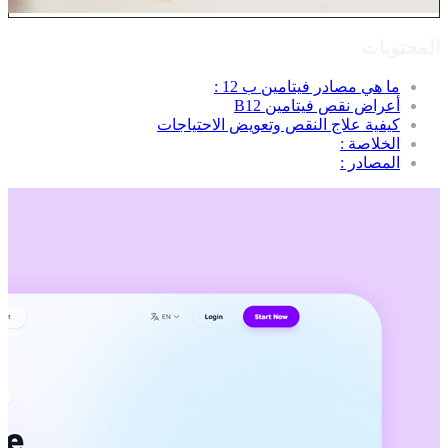
المحتويات
ما هي مصادر فيتامين ب 12 :
أعراض نقص فيتامين B12
كيفية علاج النقص وتعويض الاحتياجات
الخلاصة :
المصادر :