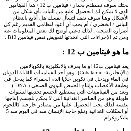
بحثك سوف تصطدم بجدار / فيتامين ب 12 / هذا الفيتامين
الذي لا يمكن لك الحصول عليه من النبات بأي شكل من
الأشكال وهنا سوف تقف لتسأل نفسك هل أتابع بالنظام
النباتي / الخضري / أم يجب أن أعود لنظامي القديم رغم كل
أضراره الصحية , لذلك دعني أوضح لك بعض المعلومات عنه
ومن ثم الإجراءات التي اتخذتها لتعويض نقص فيتامين B12 .
ما هو فيتامين ب 12 :
يعد فيتامين ب12 او ما يعرف بالانكليزية بالكوبالامين
(بالإنجليزية: Cobalamin)، وهو أحد الفيتامينات القابلة للذوبان
في الماء ويدخل في تكوين خلايا الدم الحمراء كما يدخل في
وظيفة الأعصاب وإنتاج الحمض النووي الصبغي ( DNA )
ويعد من الفيتامينات التي يستطيع الجسم تخذينها لسنوات
طويلة وهو من العناصر الغذائية التي لا يمكن للجسم إنتاجها
بنفسه لذلك يجب الحصول عليها من مصادر خارجية كاللحوم
أو المكلات الغذائية وتبلغ حاجة الإنسان منه في اليوم منه 5
مايكروغرام .