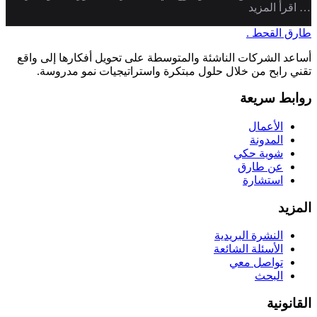
… اقرأ المزيد
طارق القحط
.
أساعد الشركات الناشئة والمتوسطة على تحويل أفكارها إلى واقع
تقني رابح من خلال حلول مبتكرة واستراتيجيات نمو مدروسة.
روابط سريعة
الأعمال
المدونة
شوية حكي
عن طارق
استشارة
المزيد
النشرة البريدية
الأسئلة الشائعة
تواصل معي
البحث
القانونية